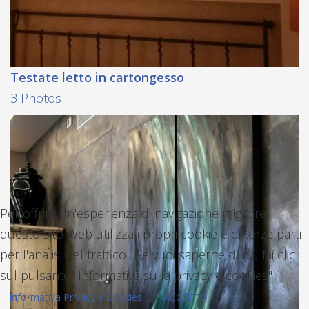
Testate letto in cartongesso
3 Photos
Per offrirti un'esperienza di navigazione migliore
questo sito Web utilizza i propri cookie e di terze parti
per l'analisi del traffico . Se vuoi saperne di più fai clic
sul pulsante "Informativa sulla privacy e cookies"
Informativa Privacy e Cookies
ACCETTO