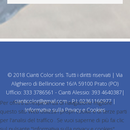
© 2018 Cianti Color srls. Tutti i diritti riservati | Via
Alighiero di Bellincione 16/A 59100 Prato (PO)
Ufficio: 333 3786561 - Cianti Alessio: 393 4640387|
cianticolor@gmail.com - P.I: 02361160977 |
Per offrirti un'esperienza di navigazione migliore
Informativa sulla Privacy e Cookies
questo sito Web utilizza i propri cookie e di terze parti
per l'analisi del traffico . Se vuoi saperne di più fai clic
sul pulsante "Informativa sulla privacy e cookies"