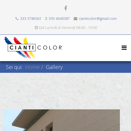
333 3786561
393 4640387
cianticolor@gmail.com
Dal Lunedì al Venerdì 08:00 - 19:00
Sei qui:
Home
Gallery